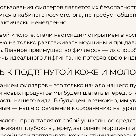
ользования филлеров является их безопаснос
тся в кабинете косметолога, не требует обще
рактически немедленно.
ой кислоте, стали настоящим открытием в кос
ю не только разглаживать морщины и придават
ь. Главное преимущество филлеров — их способ
ичь идеального лифтинга, не потеряв свою инд
ТЬ К ПОДТЯНУТОЙ КОЖЕ И МОЛ
нием филлеров – это только начало нашего пут
м новых продуктов мы будем шагать вперед, о
ности нашего вида. В будущем, возможно, мы 
нным — наше стремление к сохранению натурал
слоты представляют собой уникальное средст
роникают глубоко в дерму, заполняя морщины и
пособности подтягивать кожу и стимулировать 