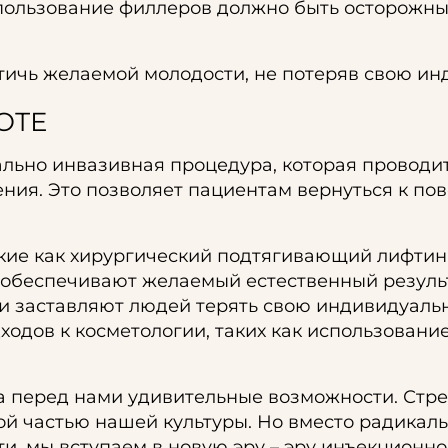
пользование филлеров должно быть осторожны
тичь желаемой молодости, не потеряв свою ин
ОТЕ
ьно инвазивная процедура, которая проводит
ия. Это позволяет пациентам вернуться к по
кие как хирургический подтягивающий лифтинг
а обеспечивают желаемый естественный резуль
и заставляют людей терять свою индивидуальн
ходов к косметологии, таких как использовани
а перед нами удивительные возможности. Стре
й частью нашей культуры. Но вместо радикаль
и, мы вступаем в новую эру – эру инъекционн